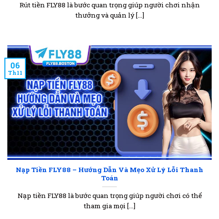
Rút tiền FLY88 là bước quan trọng giúp người chơi nhận
thưởng và quản lý [...]
06
Th11
Nạp Tiền FLY88 – Hướng Dẫn Và Mẹo Xử Lý Lỗi Thanh
Toán
Nạp tiền FLY88 là bước quan trọng giúp người chơi có thể
tham gia mọi [...]