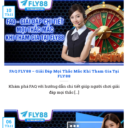
10
Th11
FAQ FLY88 – Giải Đáp Mọi Thắc Mắc Khi Tham Gia Tại
FLY88
Khám phá FAQ với hướng dẫn chi tiết giúp người chơi giải
đáp mọi thắc [...]
06
Th11