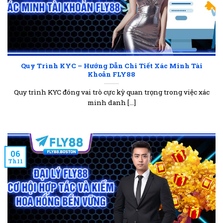
Quy Trình KYC – Hướng Dẫn Chi Tiết Xác Minh Tài
Khoản FLY88
Quy trình KYC đóng vai trò cực kỳ quan trọng trong việc xác
minh danh [...]
06
Th11