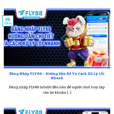
06
Th11
Đăng Nhập FLY88 – Hướng Dẫn Rõ Và Cách Xử Lý Lỗi
Nhanh
Đăng nhập FLY88 là bước đầu tiên để người chơi truy cập
vào tài khoản [...]